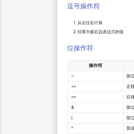
逗号操作符
从左往右计算
结果为最右边表达式的值
位操作符
操作符
~
按
<<
左
>>
右
&
按
|
按
^
异