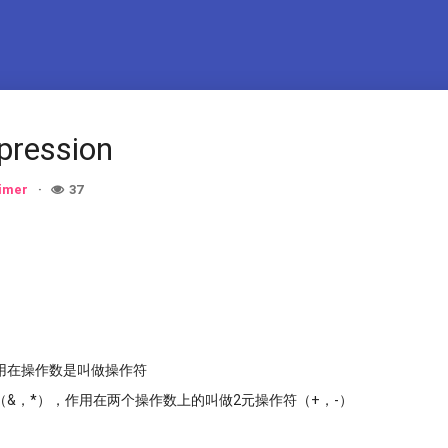
pression
imer
37
用在操作数是叫做操作符
&，*），作用在两个操作数上的叫做2元操作符（+，-）