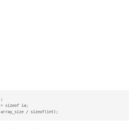
};
 = sizeof ia;
 array_size / sizeof(int); 