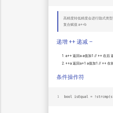
高精度转低精度会进行隐式类型
复合赋值 a+=b
递增 ++ 递减 –
a++ 返回a a值加1 // ++ 在
++a 返回a+1 a值加1 // +
条件操作符
bool isEqual = !strcmp(s
1