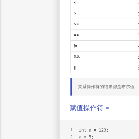
<=
>
>=
==
!=
&&
||
关系操作符的结果都是布尔值
赋值操作符 =
int a = 123;
1
a = 5;
2