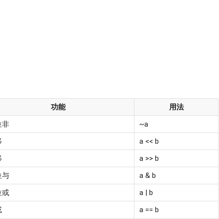
功能
用法
位非
~a
移
a << b
移
a >> b
位与
a & b
位或
a | b
或
a == b