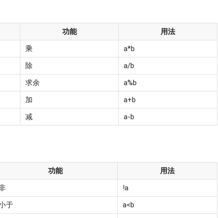
功能
用法
乘
a*b
除
a/b
求余
a%b
加
a+b
减
a-b
功能
用法
非
!a
小于
a<b