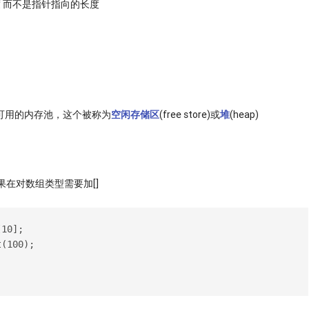
针长度 而不是指针指向的长度
可用的内存池，这个被称为
空闲存储区
(free store)或
堆
(heap)
如果在对数组类型需要加[]
[10];
t(100);