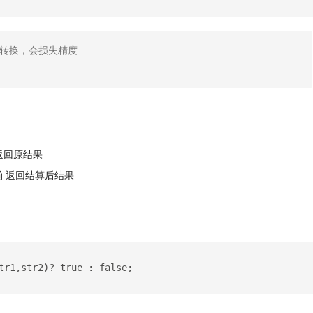
转换，会损失精度
后 返回原结果
+ 在前 返回结算后结果
tr1,str2)? true : false;