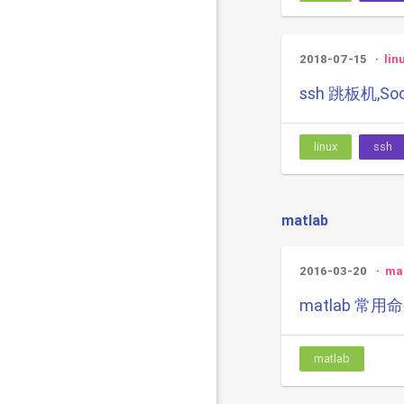
2018-07-15
lin
ssh 跳板机,So
linux
ssh
matlab
2016-03-20
ma
matlab 常用
matlab