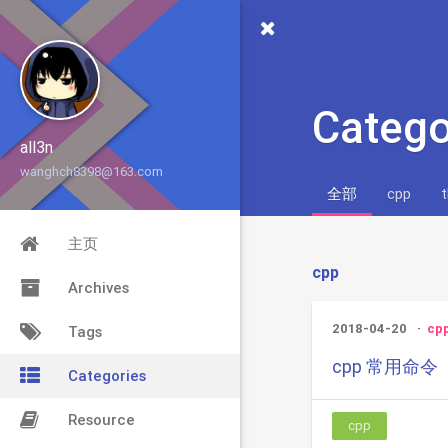
Catego
all3n
wanghch8398@163.com
全部
cpp
主页
cpp
Archives
2018-04-20
cp
Tags
cpp 常用命令
Categories
Resource
cpp