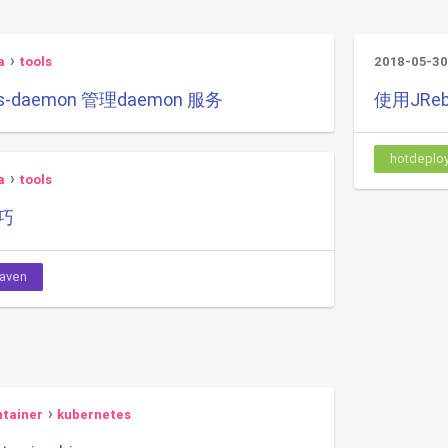
a
tools
2018-05-30
s-daemon 管理daemon 服务
使用JRe
hotdeplo
a
tools
技巧
aven
ntainer
kubernetes