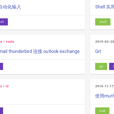
实现自动化输入
Shell 实
ell
shell
ux
tools
2019-03-2
ail thunderbird 连接 outlook exchange
Git
git
ux
i3
2014-11-17
使用mutt
mail