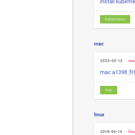
install kubern
kubernetes
mac
2023-05-13
ma
mac a139
mac
linux
2018-06-16
lin