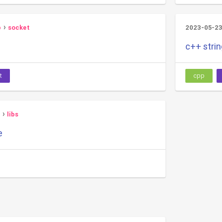
p
socket
2023-05-2
c++ stri
t
cpp
libs
e