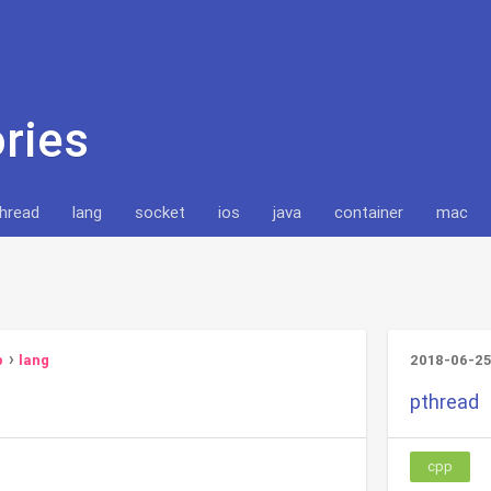
ries
thread
lang
socket
ios
java
container
mac
p
lang
2018-06-25
pthread
cpp