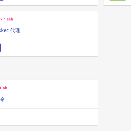
ux
ssh
cket 代理
tlab
命令