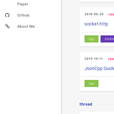
Paper
2018-06-25
cp
Github
socket http
About Me
cpp
socke
2019-10-11
cpp
JsonCpp Guid
cpp
thread