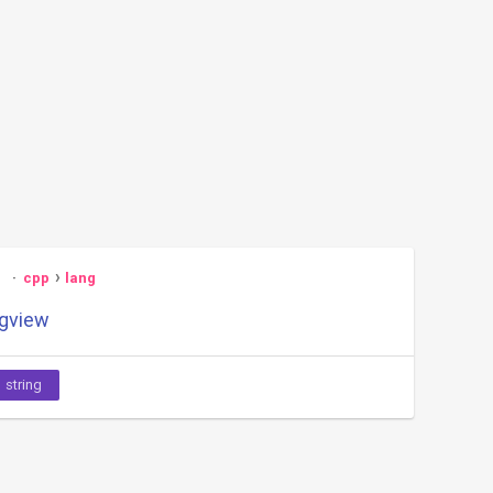
3
cpp
lang
ngview
string