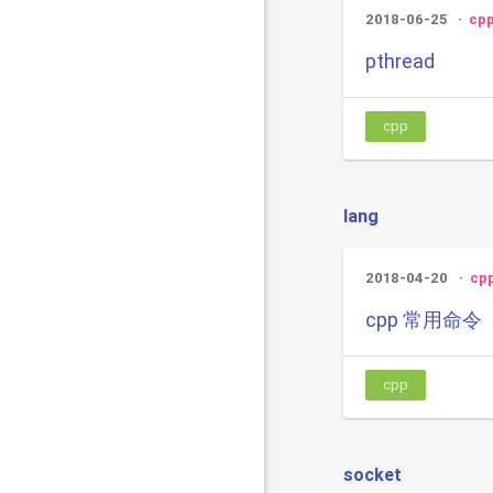
2018-06-25
cp
pthread
cpp
lang
2018-04-20
cp
cpp 常用命令
cpp
socket