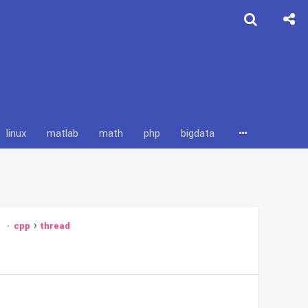
linux
matlab
math
php
bigdata
tools
spring
cpp
thread