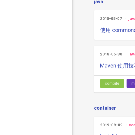
java
2015-05-07
jav
使用 common
2018-05-30
jav
Maven 使用
compile
m
container
2019-09-09
co