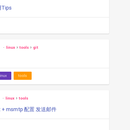
用Tips
0
linux
tools
git
linux
tools
linux
tools
 + msmtp 配置 发送邮件