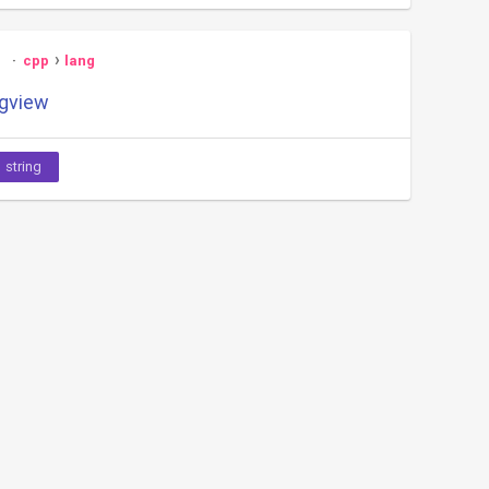
3
cpp
lang
ngview
string