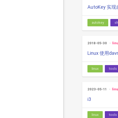
AutoKey 
autokey
sh
2018-05-30
lin
Linux 使用davm
linux
tools
2023-05-11
lin
i3
linux
tools