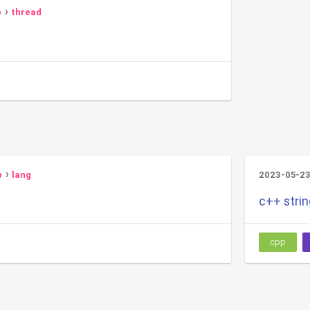
p
thread
p
lang
2023-05-2
c++ stri
cpp