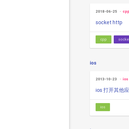
2018-06-25
cp
socket http
cpp
socke
ios
2013-10-23
ios
ios 打开其他
ios