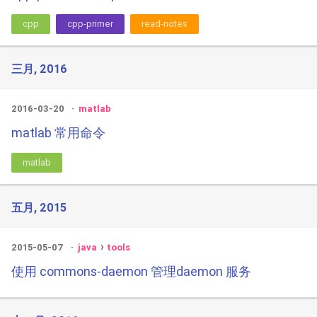
cpp
cpp-primer
read-notes
三月, 2016
2016-03-20
matlab
matlab 常用命令
matlab
五月, 2015
2015-05-07
java
tools
使用 commons-daemon 管理daemon 服务